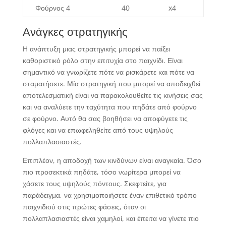
Φούρνος 4
40
x4
Ανάγκες στρατηγικής
Η ανάπτυξη μιας στρατηγικής μπορεί να παίξει
καθοριστικό ρόλο στην επιτυχία στο παιχνίδι. Είναι
σημαντικό να γνωρίζετε πότε να ρισκάρετε και πότε να
σταματήσετε. Μία στρατηγική που μπορεί να αποδειχθεί
αποτελεσματική είναι να παρακολουθείτε τις κινήσεις σας
και να αναλύετε την ταχύτητα που πηδάτε από φούρνο
σε φούρνο. Αυτό θα σας βοηθήσει να αποφύγετε τις
φλόγες και να επωφεληθείτε από τους υψηλούς
πολλαπλασιαστές.
Επιπλέον, η αποδοχή των κινδύνων είναι αναγκαία. Όσο
πιο προσεκτικά πηδάτε, τόσο νωρίτερα μπορεί να
χάσετε τους υψηλούς πόντους. Σκεφτείτε, για
παράδειγμα, να χρησιμοποιήσετε έναν επιθετικό τρόπο
παιχνιδιού στις πρώτες φάσεις, όταν οι
πολλαπλασιαστές είναι χαμηλοί, και έπειτα να γίνετε πιο