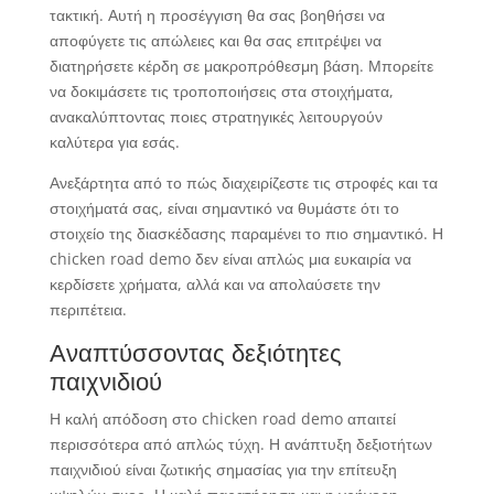
τακτική. Αυτή η προσέγγιση θα σας βοηθήσει να
αποφύγετε τις απώλειες και θα σας επιτρέψει να
διατηρήσετε κέρδη σε μακροπρόθεσμη βάση. Μπορείτε
να δοκιμάσετε τις τροποποιήσεις στα στοιχήματα,
ανακαλύπτοντας ποιες στρατηγικές λειτουργούν
καλύτερα για εσάς.
Ανεξάρτητα από το πώς διαχειρίζεστε τις στροφές και τα
στοιχήματά σας, είναι σημαντικό να θυμάστε ότι το
στοιχείο της διασκέδασης παραμένει το πιο σημαντικό. Η
chicken road demo δεν είναι απλώς μια ευκαιρία να
κερδίσετε χρήματα, αλλά και να απολαύσετε την
περιπέτεια.
Αναπτύσσοντας δεξιότητες
παιχνιδιού
Η καλή απόδοση στο chicken road demo απαιτεί
περισσότερα από απλώς τύχη. Η ανάπτυξη δεξιοτήτων
παιχνιδιού είναι ζωτικής σημασίας για την επίτευξη