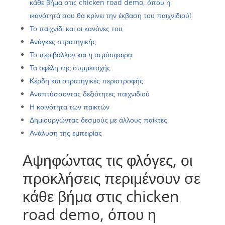
κάθε βήμα στις chicken road demo, όπου η
ικανότητά σου θα κρίνει την έκβαση του παιχνιδιού!
Το παιχνίδι και οι κανόνες του
Ανάγκες στρατηγικής
Το περιβάλλον και η ατμόσφαιρα
Τα οφέλη της συμμετοχής
Κέρδη και στρατηγικές περιστροφής
Αναπτύσσοντας δεξιότητες παιχνιδιού
Η κοινότητα των παικτών
Δημιουργώντας δεσμούς με άλλους παίκτες
Ανάλυση της εμπειρίας
Αψηφώντας τις φλόγες, οι
προκλήσεις περιμένουν σε
κάθε βήμα στις chicken
road demo, όπου η