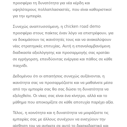
προσφέρει τη δυνατότητα για νέα κέρδη και
υψηλότερους πολλαπλασιαστές, που είναι καθοριστικοί
για την εμπειρία.
Συνεχώς αναπτυσσόμενη, η chicken road demo
προσφέρει στους παίκτες έναν λόγο να επιστρέφουν, για
να δοκιμάσουν τις ικανότητές τους και να ανακαλύψουν
νέες στρατηγικές επιτυχίας. Αυτή η επαναλαμβανόμενη
διαδικασία αξιολόγησης και προσαρμογής σας κρατάει
σε εγρήγορση, επενδύοντας ενέργεια και πάθος σε κάθε
παιχνίδι.
Δεδομένου ότι οι απαιτήσεις συνεχώς αυξάνονται, η
ικανότητα σας να προσαρμόζεστε και να μαθαίνετε μέσα
από την εμπειρία σας θα σας δώσει τη δυνατότητα να
εξελιχθείτε. Οι νίκες σας είναι ένα κίνητρο, αλλά και το
μάθημα που αποκομίζετε σε κάθε αποτυχία παρέχει αξία.
Τέλος, η κοινότητα και η δυνατότητα να μοιράζεστε τις
εμπειρίες σας με άλλους συνέχουν να ενισχύουν την
αίσθηση του να ανήκετε σε αυτό το διασκεδαστικό και