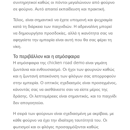
συντηρητικοί καθώς οι πόντοι μεγαλώνουν από φούρνο
σε φούρνο. Αυτό απαιτεί εκπαίδευση και πρακτική.
Τέλος, είναι σημαντικό να έχετε υπομονή και ψυχραιμία
κατά τη διάρκεια των παιχνιδιών. Η αδρεναλίνη μπορεί
να δημιουργήσει προσδοκίες, αλλά η ικανότητα σας να
αφηγείστε την εμπειρία είναι αυτή που θα σας φέρει τη
νίκη.
Το περιβάλλον και η ατμόσφαιρα
Η ατμόσφαιρα της chicken road demo είναι γεμάτη
ζωντάνια και ενθουσιασμό. Οι ήχοι των φουρνών καθώς
και η ζωντανή απεικόνιση των φλόγων σας απορροφούν
στην εμπειρία. Ο οπτικός σχεδιασμός είναι προσεγμένος,
κάνοντάς σας να αισθάνεστε σαν να είστε μέρος της
δράσης. Οι λεπτομέρειες είναι σημαντικές, και το παιχνίδι
δεν απογοητεύει.
Η σειρά των φούρνων είναι σχεδιασμένη με ακρίβεια, με
κάθε φούρνο να έχει την ιδιαίτερη ταυτότητά του. Οι
φωτισμοί και οι φλόγες προσαρμόζονται καθώς