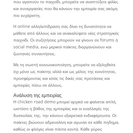
που αγαπούν το παιχνίδι, μπορείτε να αναπτύξετε φιλίες
και συνεργασίες που θα κάνουν την εμπειρία σας ακόμη
πιο ευχάριστη.
Η online αλληλεπίδραση σας δίνει τη δυνατότητα να
μάθετε από άλλους και να ανακαλύψετε νέες στρατηγικές
παιχνίδι. Οι συζητήσεις μπορούν να γίνουν σε forums ή
social media, ενώ μερικοί παίκτες διοργανώνουν και
ζωντανές συναντήσεις.
Με τη σωστή κοινωνικοποίηση, μπορείτε να εξελιχθείτε
όχι μόνο ως παίκτης αλλά και ως μέλος της κοινότητας,
προσφέροντας και εσείς τις δικές σας προτάσεις και
εμπειρίες πίσω σε άλλους.
Ανάλυση της εμπειρίας
Η chicken road demo μπορεί αρχικά να φαίνεται απλή,
ωστόσο η βάθος της εμπειρίας και οι εναλλαγές της
δυσκολίας της, την κάνουν εξαιρετικά ενδιαφέρουσα. Οι
παίκτες βιώνουν αδρεναλίνη και αγωνία σε κάθε πηδημα,
καθώς οι φλόγες είναι πάντα κοντά. Κάθε γύρος