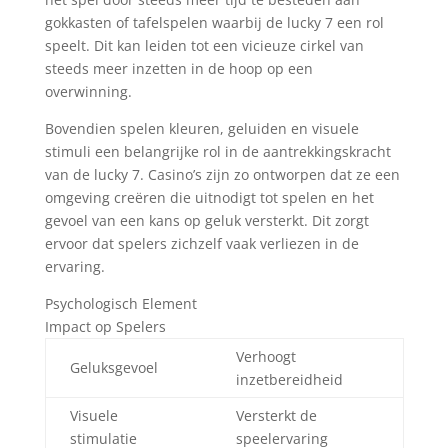
gokkasten of tafelspelen waarbij de lucky 7 een rol
speelt. Dit kan leiden tot een vicieuze cirkel van
steeds meer inzetten in de hoop op een
overwinning.
Bovendien spelen kleuren, geluiden en visuele
stimuli een belangrijke rol in de aantrekkingskracht
van de lucky 7. Casino’s zijn zo ontworpen dat ze een
omgeving creëren die uitnodigt tot spelen en het
gevoel van een kans op geluk versterkt. Dit zorgt
ervoor dat spelers zichzelf vaak verliezen in de
ervaring.
Psychologisch Element
Impact op Spelers
Verhoogt
Geluksgevoel
inzetbereidheid
Visuele
Versterkt de
stimulatie
speelervaring