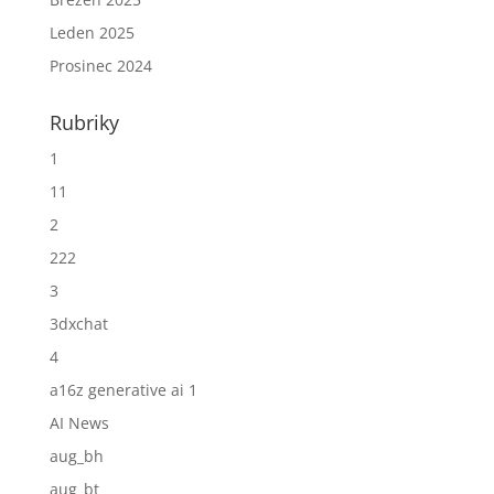
Leden 2025
Prosinec 2024
Rubriky
1
11
2
222
3
3dxchat
4
a16z generative ai 1
AI News
aug_bh
aug_bt