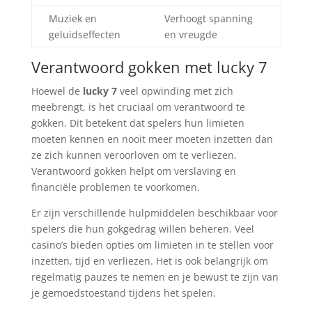
Muziek en
Verhoogt spanning
geluidseffecten
en vreugde
Verantwoord gokken met lucky 7
Hoewel de
lucky 7
veel opwinding met zich
meebrengt, is het cruciaal om verantwoord te
gokken. Dit betekent dat spelers hun limieten
moeten kennen en nooit meer moeten inzetten dan
ze zich kunnen veroorloven om te verliezen.
Verantwoord gokken helpt om verslaving en
financiële problemen te voorkomen.
Er zijn verschillende hulpmiddelen beschikbaar voor
spelers die hun gokgedrag willen beheren. Veel
casino’s bieden opties om limieten in te stellen voor
inzetten, tijd en verliezen. Het is ook belangrijk om
regelmatig pauzes te nemen en je bewust te zijn van
je gemoedstoestand tijdens het spelen.