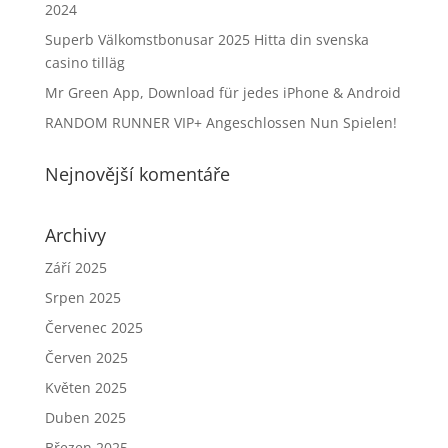
2024
Superb Välkomstbonusar 2025 Hitta din svenska
casino tilläg
Mr Green App, Download für jedes iPhone & Android
RANDOM RUNNER VIP+ Angeschlossen Nun Spielen!
Nejnovější komentáře
Archivy
Září 2025
Srpen 2025
Červenec 2025
Červen 2025
Květen 2025
Duben 2025
Březen 2025