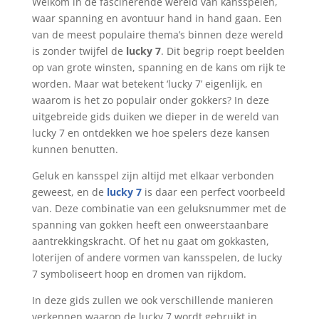
Welkom in de fascinerende wereld van kansspelen,
waar spanning en avontuur hand in hand gaan. Een
van de meest populaire thema’s binnen deze wereld
is zonder twijfel de
lucky 7
. Dit begrip roept beelden
op van grote winsten, spanning en de kans om rijk te
worden. Maar wat betekent ‘lucky 7’ eigenlijk, en
waarom is het zo populair onder gokkers? In deze
uitgebreide gids duiken we dieper in de wereld van
lucky 7 en ontdekken we hoe spelers deze kansen
kunnen benutten.
Geluk en kansspel zijn altijd met elkaar verbonden
geweest, en de
lucky 7
is daar een perfect voorbeeld
van. Deze combinatie van een geluksnummer met de
spanning van gokken heeft een onweerstaanbare
aantrekkingskracht. Of het nu gaat om gokkasten,
loterijen of andere vormen van kansspelen, de lucky
7 symboliseert hoop en dromen van rijkdom.
In deze gids zullen we ook verschillende manieren
verkennen waarop de lucky 7 wordt gebruikt in