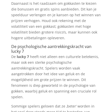
Daarnaast is het raadzaam om gokkasten te kiezen
die bonussen en gratis spins aanbieden. Dit kan je
speelduur verlengen en je kansen op het winnen van
prijzen verhogen. Houd ook rekening met de
volatiliteit van een gokkast; gokkasten met hoge
volatiliteit bieden grotere risico’s, maar kunnen ook
hogere uitbetalingen opleveren.
De psychologische aantrekkingskracht van
lucky 7
De
lucky 7
heeft niet alleen een culturele betekenis,
maar ook een sterke psychologische
aantrekkingskracht. Spelers worden vaak
aangetrokken door het idee van geluk en de
mogelijkheid om grote prijzen te winnen. Dit
fenomeen is diep geworteld in de psychologie van
gokken, waarbij geluk en spanning een cruciale rol
spelen.
Sommige spelers geloven dat ze ‚beter‘ worden in
het spel door steeds meer tijd te besteden aan