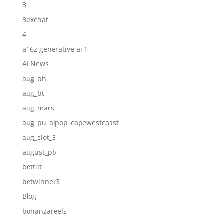
3
3dxchat
4
a16z generative ai 1
AI News
aug_bh
aug_bt
aug_mars
aug_pu_aipop_capewestcoast
aug_slot_3
august_pb
bettilt
betwinner3
Blog
bonanzareels