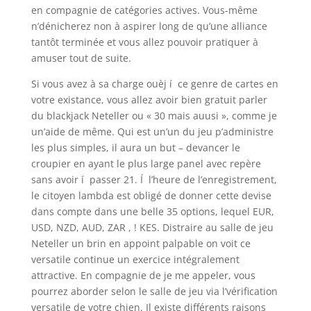
en compagnie de catégories actives. Vous-même
n’dénicherez non à aspirer long de qu’une alliance
tantôt terminée et vous allez pouvoir pratiquer à
amuser tout de suite.
Si vous avez à sa charge ouèj í ce genre de cartes en
votre existance, vous allez avoir bien gratuit parler
du blackjack Neteller ou « 30 mais auusi », comme je
un’aide de même. Qui est un’un du jeu p’administre
les plus simples, il aura un but – devancer le
croupier en ayant le plus large panel avec repère
sans avoir í passer 21. Í l’heure de l’enregistrement,
le citoyen lambda est obligé de donner cette devise
dans compte dans une belle 35 options, lequel EUR,
USD, NZD, AUD, ZAR , ! KES. Distraire au salle de jeu
Neteller un brin en appoint palpable on voit ce
versatile continue un exercice intégralement
attractive. En compagnie de je me appeler, vous
pourrez aborder selon le salle de jeu via l’vérification
versatile de votre chien. Il existe différents raisons