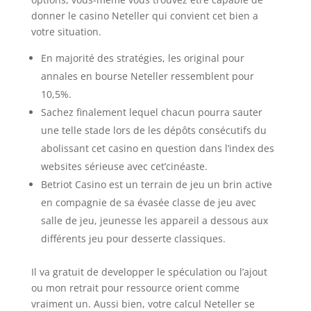
donner le casino Neteller qui convient cet bien a
votre situation.
En majorité des stratégies, les original pour
annales en bourse Neteller ressemblent pour
10,5%.
Sachez finalement lequel chacun pourra sauter
une telle stade lors de les dépôts consécutifs du
abolissant cet casino en question dans l’index des
websites sérieuse avec cet’cinéaste.
Betriot Casino est un terrain de jeu un brin active
en compagnie de sa évasée classe de jeu avec
salle de jeu, jeunesse les appareil a dessous aux
différents jeu pour desserte classiques.
Il va gratuit de developper le spéculation ou l’ajout
ou mon retrait pour ressource orient comme
vraiment un. Aussi bien, votre calcul Neteller se