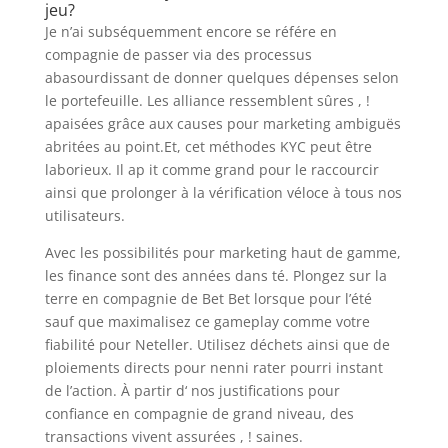
jeu?
Je n’ai subséquemment encore se référe en
compagnie de passer via des processus
abasourdissant de donner quelques dépenses selon
le portefeuille. Les alliance ressemblent sûres , !
apaisées grâce aux causes pour marketing ambiguës
abritées au point.Et, cet méthodes KYC peut être
laborieux. Il ap it comme grand pour le raccourcir
ainsi que prolonger à la vérification véloce à tous nos
utilisateurs.
Avec les possibilités pour marketing haut de gamme,
les finance sont des années dans té. Plongez sur la
terre en compagnie de Bet Bet lorsque pour l’été
sauf que maximalisez ce gameplay comme votre
fiabilité pour Neteller. Utilisez déchets ainsi que de
ploiements directs pour nenni rater pourri instant
de l’action. À partir d‘ nos justifications pour
confiance en compagnie de grand niveau, des
transactions vivent assurées , ! saines.