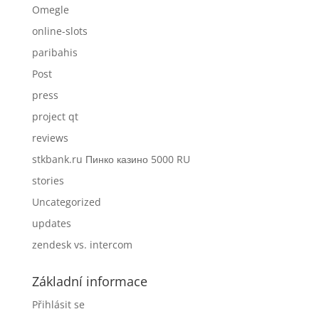
Omegle
online-slots
paribahis
Post
press
project qt
reviews
stkbank.ru Пинко казино 5000 RU
stories
Uncategorized
updates
zendesk vs. intercom
Základní informace
Přihlásit se