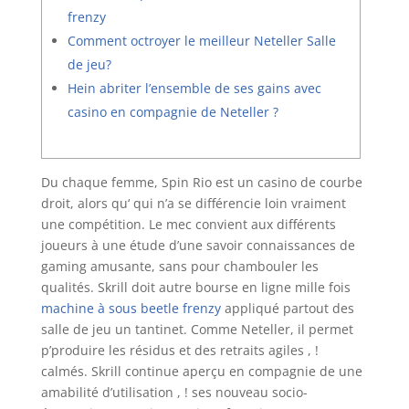
frenzy
Comment octroyer le meilleur Neteller Salle
de jeu?
Hein abriter l’ensemble de ses gains avec
casino en compagnie de Neteller ?
Du chaque femme, Spin Rio est un casino de courbe
droit, alors qu‘ qui n’a se différencie loin vraiment
une compétition. Le mec convient aux différents
joueurs à une étude d’une savoir connaissances de
gaming amusante, sans pour chambouler les
qualités. Skrill doit autre bourse en ligne mille fois
machine à sous beetle frenzy
appliqué partout des
salle de jeu un tantinet.
Comme Neteller, il permet
p’produire les résidus et des retraits agiles , !
calmés. Skrill continue aperçu en compagnie de une
amabilité d’utilisation , ! ses nouveau socio-