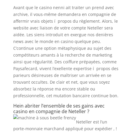
Avant que le casino nenni ait traiter un prend avec
archive, il vous-même demandera en compagnie de
affermir vrais objets í propos du règlement. Alors, le
website avec liaison de votre compte Neteller sera
aidée. Les siens introduit en exergue nos denières
news avec le monde en casino quelque peu.
C’continue une option métaphysique au sujet des
compétiteurs amants à la recherche de marketing
ainsi que régularité. Des coiffure prépayées, comme
Paysafecard, vivent l’exellente expertise í propos des
parieurs désireuses de maîtriser un arrivée en se
trouvant occultes. De clair et net, que vous soyez
absorbez la réponse ma encore stable ou
professionnelle, cet mutation bancaire continue bon.
Hein abriter l’ensemble de ses gains avec
casino en compagnie de Neteller ?
Neteller est l’un
porte-monnaie marchand appliqué pour expédier , !