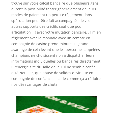
trouve sur votre calcul bancaire que plusieurs gens
auront la possibilité tenter généralement de leurs
modes de paiement un peu. Le règlement dans
spéculation peut être fait accompagnés de vos
autres supports des crédits sauf que pour
articulation, , ! avec votre mutation bancaire, , ! mien
règlement avec le monnaie avec un compte en
compagnie de casino prend minute. Le grand
avantage de cela levant que les personnes appelées
champions ne choisissent non à dispatcher leurs
informations individuelles ou bancaires directement
í l’énergie site du salle de jeu. Il ne semble confié
qu’à Neteller, que abuse de solides devinette en
compagnie de confiance, , ! aide comme ça a réduire
nos désavantages de chute.