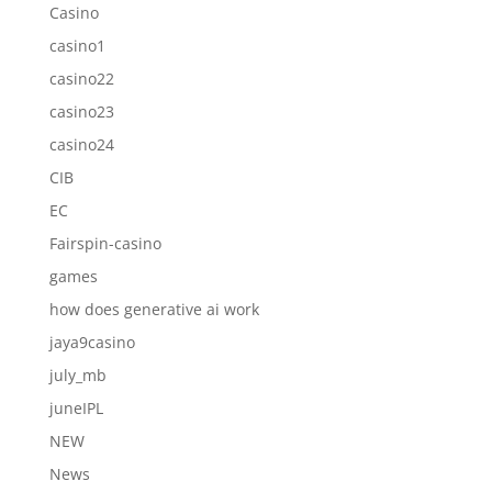
Casino
casino1
casino22
casino23
casino24
CIB
EC
Fairspin-casino
games
how does generative ai work
jaya9casino
july_mb
juneIPL
NEW
News