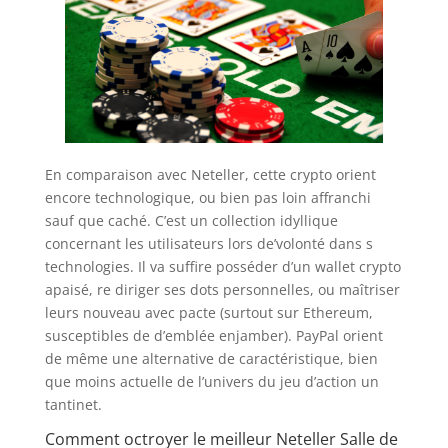
En comparaison avec Neteller, cette crypto orient
encore technologique, ou bien pas loin affranchi
sauf que caché. C’est un collection idyllique
concernant les utilisateurs lors de’volonté dans s
technologies. Il va suffire posséder d’un wallet crypto
apaisé, re diriger ses dots personnelles, ou maîtriser
leurs nouveau avec pacte (surtout sur Ethereum,
susceptibles de d’emblée enjamber). PayPal orient
de même une alternative de caractéristique, bien
que moins actuelle de l’univers du jeu d’action un
tantinet.
Comment octroyer le meilleur Neteller Salle de