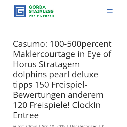
Casumo: 100-500percent
Maklercourtage in Eye of
Horus Stratagem
dolphins pearl deluxe
tipps 150 Freispiel-
Bewertungen anderem
120 Freispiele! ClockIn
Entree
autor:
admin
|
Srp 10, 2025
|
Uncategorized
|
0