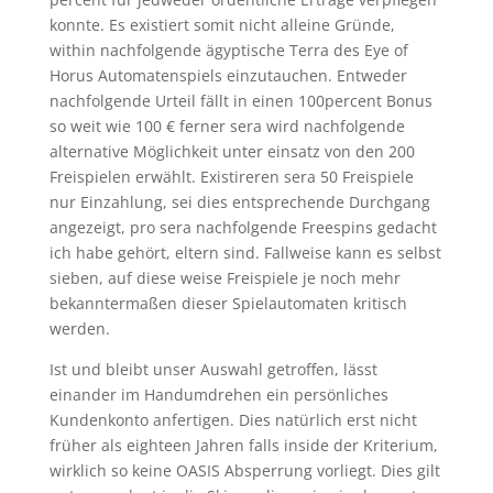
konnte. Es existiert somit nicht alleine Gründe,
within nachfolgende ägyptische Terra des Eye of
Horus Automatenspiels einzutauchen. Entweder
nachfolgende Urteil fällt in einen 100percent Bonus
so weit wie 100 € ferner sera wird nachfolgende
alternative Möglichkeit unter einsatz von den 200
Freispielen erwählt. Existireren sera 50 Freispiele
nur Einzahlung, sei dies entsprechende Durchgang
angezeigt, pro sera nachfolgende Freespins gedacht
ich habe gehört, eltern sind. Fallweise kann es selbst
sieben, auf diese weise Freispiele je noch mehr
bekanntermaßen dieser Spielautomaten kritisch
werden.
Ist und bleibt unser Auswahl getroffen, lässt
einander im Handumdrehen ein persönliches
Kundenkonto anfertigen. Dies natürlich erst nicht
früher als eighteen Jahren falls inside der Kriterium,
wirklich so keine OASIS Absperrung vorliegt. Dies gilt