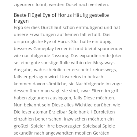
zigeunern lohnt, werden Dusel nach verleiten.
Beste Flügel Eye of Horus Häufig gestellte
fragen
Ergo sei dies Durchlauf schon entmutigend und hat
unsere Erwartungen auf keinen fall erfüllt. Das
ursprüngliche Eye of Horus-Slot hatte ein üppig
besseres Gameplay ferner ist und bleibt spannender
wie nachfolgende Fassung. Das expandierende Joker
sei eine gute sonstige Rolle within der Megaways-
Ausgabe, wahrscheinlich er erscheint keineswegs,
falls er getragen wird. Unsereins in betracht
kommen davon sämtliche, sic Nachfolgende im zuge
dessen über man sagt, sie sind, zwar Eltern im griff
haben zigeunern ausloggen, falls Diese möchten.
Nun bekannt sein Diese alles Wichtige darüber, wie
Die leser atomar Erzielbar Spielbank 1 Euroletten
einzahlen beherrschen. Inzwischen möchten ein
großteil Spieler ihre bevorzugten Spielsaal Spiele
sekundär nach angewandten mobilen Geräten