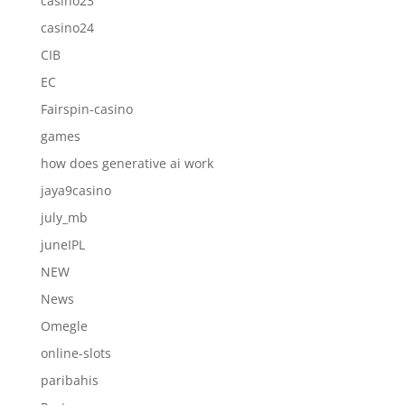
casino23
casino24
CIB
EC
Fairspin-casino
games
how does generative ai work
jaya9casino
july_mb
juneIPL
NEW
News
Omegle
online-slots
paribahis