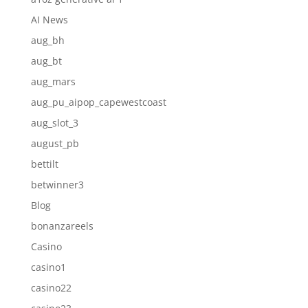
AI News
aug_bh
aug_bt
aug_mars
aug_pu_aipop_capewestcoast
aug_slot_3
august_pb
bettilt
betwinner3
Blog
bonanzareels
Casino
casino1
casino22