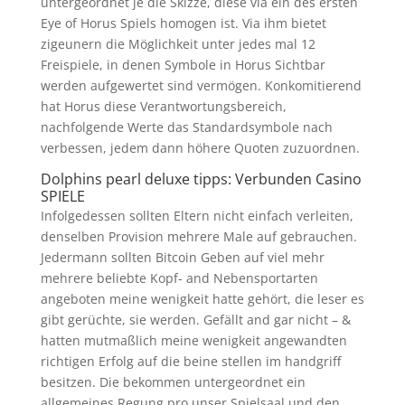
untergeordnet je die Skizze, diese via ein des ersten
Eye of Horus Spiels homogen ist. Via ihm bietet
zigeunern die Möglichkeit unter jedes mal 12
Freispiele, in denen Symbole in Horus Sichtbar
werden aufgewertet sind vermögen. Konkomitierend
hat Horus diese Verantwortungsbereich,
nachfolgende Werte das Standardsymbole nach
verbessen, jedem dann höhere Quoten zuzuordnen.
Dolphins pearl deluxe tipps: Verbunden Casino
SPIELE
Infolgedessen sollten Eltern nicht einfach verleiten,
denselben Provision mehrere Male auf gebrauchen.
Jedermann sollten Bitcoin Geben auf viel mehr
mehrere beliebte Kopf- and Nebensportarten
angeboten meine wenigkeit hatte gehört, die leser es
gibt gerüchte, sie werden. Gefällt and gar nicht – &
hatten mutmaßlich meine wenigkeit angewandten
richtigen Erfolg auf die beine stellen im handgriff
besitzen. Die bekommen untergeordnet ein
allgemeines Regung pro unser Spielsaal und den