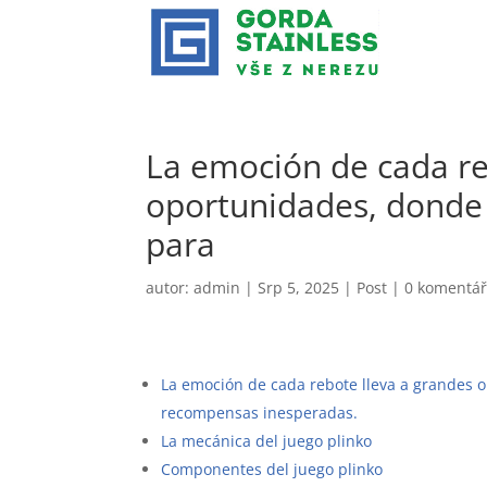
La emoción de cada re
oportunidades, donde p
para
autor:
admin
|
Srp 5, 2025
|
Post
|
0 komentá
La emoción de cada rebote lleva a grandes o
recompensas inesperadas.
La mecánica del juego plinko
Componentes del juego plinko