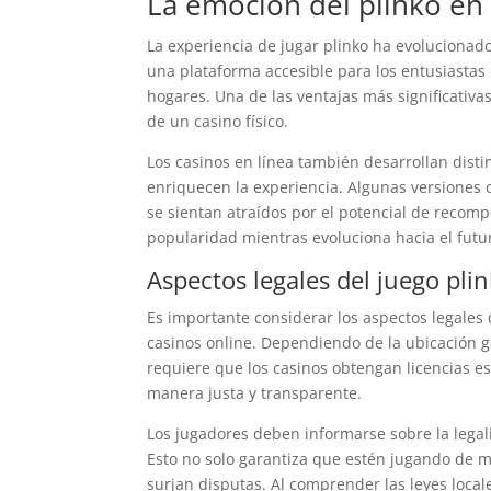
La emoción del plinko en 
La experiencia de jugar plinko ha evolucionado 
una plataforma accesible para los entusiastas
hogares. Una de las ventajas más significativas 
de un casino físico.
Los casinos en línea también desarrollan disti
enriquecen la experiencia. Algunas versiones 
se sientan atraídos por el potencial de reco
popularidad mientras evoluciona hacia el futu
Aspectos legales del juego pli
Es importante considerar los aspectos legales 
casinos online. Dependiendo de la ubicación g
requiere que los casinos obtengan licencias es
manera justa y transparente.
Los jugadores deben informarse sobre la legali
Esto no solo garantiza que estén jugando de 
surjan disputas. Al comprender las leyes loca