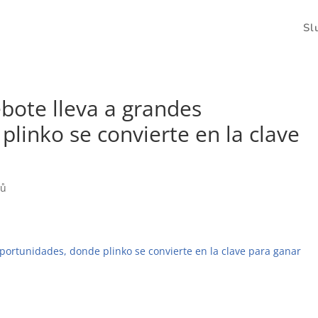
Sl
bote lleva a grandes
linko se convierte en la clave
řů
portunidades, donde plinko se convierte en la clave para ganar