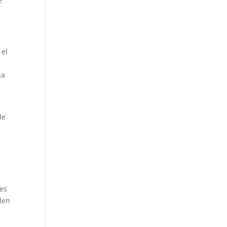
e
 el
na
de
a
res
den