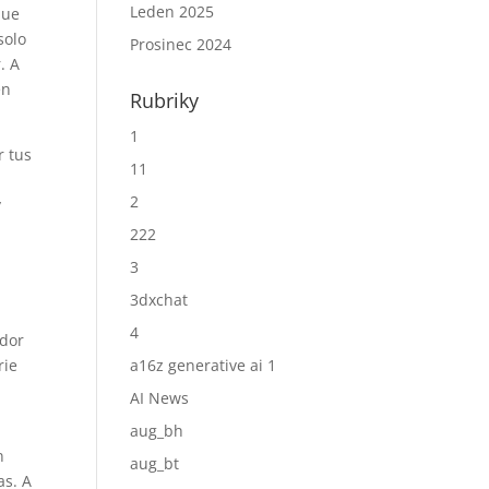
Leden 2025
que
solo
Prosinec 2024
. A
en
Rubriky
1
r tus
11
2
y
222
3
3dxchat
4
ador
rie
a16z generative ai 1
AI News
aug_bh
n
aug_bt
as. A