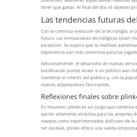
diferentes. Mantener expectativas realistas ayu
tener que ganar. Al final del día, el objetivo 
Las tendencias futuras de
Con la continua evolución de la tecnología, el
futuro. Las innovaciones tecnológicas están r
excepción. Se espera que la realidad aumentad
experiencia aún más inmersiva para los jugad
Adicionalmente, el desarrollo de nuevas versi
bonificación puede atraer a un público aún m
mantener el interés del público y, con la pop
nuevas adaptaciones fascinantes.
Reflexiones finales sobre plin
En resumen, plinko es un juego que combina el
opción altamente atractiva para los amantes d
novatos como experimentados disfruten de la
ser escasas, plinko ofrece una salida emocion