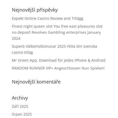
Nejnovější příspěvky
Expekt Online Casino Review and Tillägg
Finest night queen slot You free east pleasures slot
no deposit Revolves Gambling enterprises January
2024
Superb Välkomstbonusar 2025 Hitta din svenska
casino tilläg
Mr Green App, Download für jedes iPhone & Android
RANDOM RUNNER VIP+ Angeschlossen Nun Spielen!
Nejnovější komentáře
Archivy
Září 2025
Srpen 2025