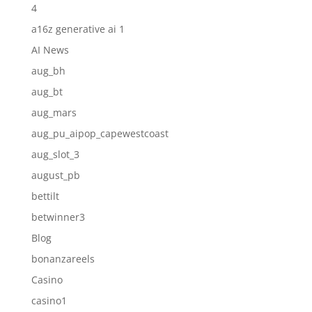
4
a16z generative ai 1
AI News
aug_bh
aug_bt
aug_mars
aug_pu_aipop_capewestcoast
aug_slot_3
august_pb
bettilt
betwinner3
Blog
bonanzareels
Casino
casino1