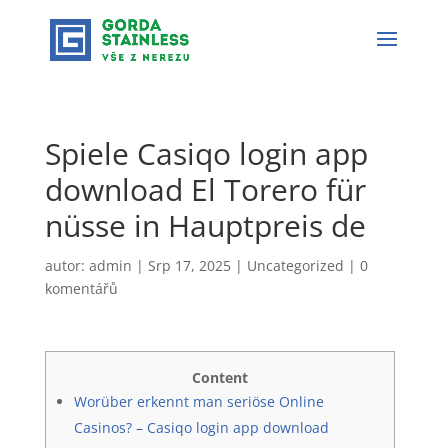
Spiele Casiqo login app
download El Torero für
nüsse in Hauptpreis de
autor:
admin
|
Srp 17, 2025
|
Uncategorized
|
0
komentářů
Content
Worüber erkennt man seriöse Online
Casinos? – Casiqo login app download