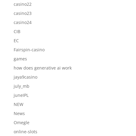
casino22
casino23
casino24
CIB
EC
Fairspin-casino
games
how does generative ai work
jaya9casino
july_mb
juneIPL
NEW
News
Omegle
online-slots