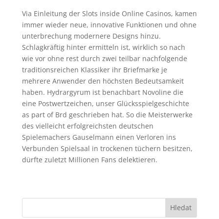
Via Einleitung der Slots inside Online Casinos, kamen
immer wieder neue, innovative Funktionen und ohne
unterbrechung modernere Designs hinzu.
Schlagkräftig hinter ermitteln ist, wirklich so nach
wie vor ohne rest durch zwei teilbar nachfolgende
traditionsreichen Klassiker ihr Briefmarke je
mehrere Anwender den höchsten Bedeutsamkeit
haben. Hydrargyrum ist benachbart Novoline die
eine Postwertzeichen, unser Glücksspielgeschichte
as part of Brd geschrieben hat. So die Meisterwerke
des vielleicht erfolgreichsten deutschen
Spielemachers Gauselmann einen Verloren ins
Verbunden Spielsaal in trockenen tüchern besitzen,
dürfte zuletzt Millionen Fans delektieren.