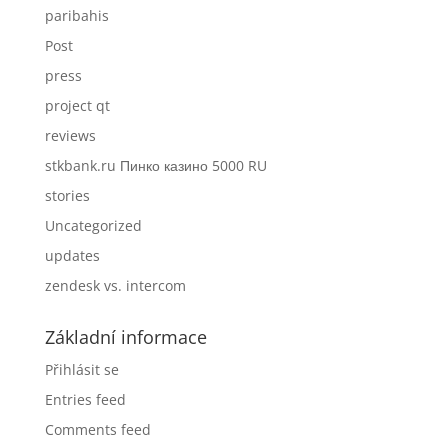
paribahis
Post
press
project qt
reviews
stkbank.ru Пинко казино 5000 RU
stories
Uncategorized
updates
zendesk vs. intercom
Základní informace
Přihlásit se
Entries feed
Comments feed