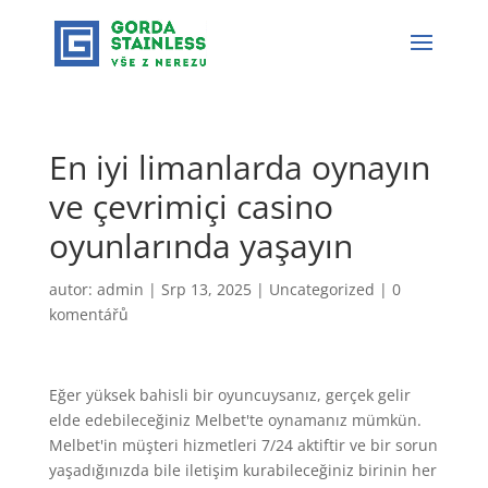
En iyi limanlarda oynayın
ve çevrimiçi casino
oyunlarında yaşayın
autor:
admin
|
Srp 13, 2025
|
Uncategorized
|
0
komentářů
Eğer yüksek bahisli bir oyuncuysanız, gerçek gelir
elde edebileceğiniz Melbet'te oynamanız mümkün.
Melbet'in müşteri hizmetleri 7/24 aktiftir ve bir sorun
yaşadığınızda bile iletişim kurabileceğiniz birinin her