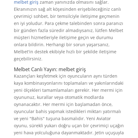
melbet giriş
zaman yanınızda olmasını sağlar.
Ekranınızın sağ alt köşesinden erişebileceğiniz canlı
çevrimiçi sohbet, bir temsilciyle iletişime geçmenin
en iyi yoludur.
Para çekme talebinden sonra paranızı
bir günden fazla süredir almadıysanız, lütfen Melbet
müşteri hizmetleriyle iletişime geçin ve durumu
onlara bildirin. Herhangi bir sorun yaşarsanız,
Melbet'in destek ekibiyle hızlı bir şekilde iletişime
geçebilirsiniz.
Melbet Canlı Yayın: melbet giriş
Kazançları keşfetmek için oyuncuların aynı türden
kaya kombinasyonlarını toplamaları ve yakınlarındaki
yeni ölçekleri tamamlamaları gerekir. Her mermi için
oyununuz, kurallar veya otomatik modlarda
oynanacaktır. Her mermi için başlamadan önce,
oyuncular bahis yapmak istedikleri miktarı yatırmalı
ve yeni "Bahis" tuşuna basmalıdır. Yeni Aviator
oyunu, sürekli yukarı doğru uçan bir çevrimiçi uçağın
yeni hava yolculuğuna dayanmaktadır. Jetin uçuşuyla