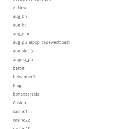
AI News
aug_bh
aug_bt
aug_mars
aug_pu_aipop_capewestcoast
aug_slot_3
august_pb
bettilt
betwinner3
Blog
bonanzareels
Casino
casino1
casino22
casino23