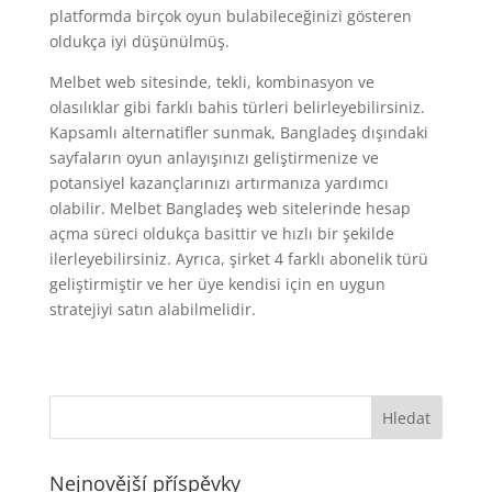
platformda birçok oyun bulabileceğinizi gösteren
oldukça iyi düşünülmüş.
Melbet web sitesinde, tekli, kombinasyon ve
olasılıklar gibi farklı bahis türleri belirleyebilirsiniz.
Kapsamlı alternatifler sunmak, Bangladeş dışındaki
sayfaların oyun anlayışınızı geliştirmenize ve
potansiyel kazançlarınızı artırmanıza yardımcı
olabilir. Melbet Bangladeş web sitelerinde hesap
açma süreci oldukça basittir ve hızlı bir şekilde
ilerleyebilirsiniz. Ayrıca, şirket 4 farklı abonelik türü
geliştirmiştir ve her üye kendisi için en uygun
stratejiyi satın alabilmelidir.
Nejnovější příspěvky