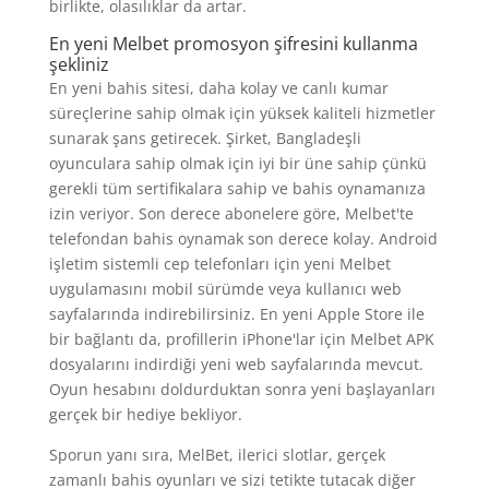
birlikte, olasılıklar da artar.
En yeni Melbet promosyon şifresini kullanma
şekliniz
En yeni bahis sitesi, daha kolay ve canlı kumar
süreçlerine sahip olmak için yüksek kaliteli hizmetler
sunarak şans getirecek. Şirket, Bangladeşli
oyunculara sahip olmak için iyi bir üne sahip çünkü
gerekli tüm sertifikalara sahip ve bahis oynamanıza
izin veriyor. Son derece abonelere göre, Melbet'te
telefondan bahis oynamak son derece kolay. Android
işletim sistemli cep telefonları için yeni Melbet
uygulamasını mobil sürümde veya kullanıcı web
sayfalarında indirebilirsiniz. En yeni Apple Store ile
bir bağlantı da, profillerin iPhone'lar için Melbet APK
dosyalarını indirdiği yeni web sayfalarında mevcut.
Oyun hesabını doldurduktan sonra yeni başlayanları
gerçek bir hediye bekliyor.
Sporun yanı sıra, MelBet, ilerici slotlar, gerçek
zamanlı bahis oyunları ve sizi tetikte tutacak diğer