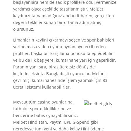
başlayanlara hem de sadık profillere ödül vermenize
yardımcı olacak şekilde tasarlanmıştır. MelBet
kaydınızı tamamladığınız andan itibaren, gerçekten
değerli teklifler sunan bir ortama adım atmış
olursunuz.
Limanların keyfini çıkarmayı seçen ve spor bahisleri
yerine masa video oyunu oynamayı tercih eden
profiller, başka bir karşılama bonusu talep edebilir
ve bu da ilk beş yerel kumarhane yeri için geçerlidir.
Paranın yanı sıra, biraz ücretsiz dönüş de
keşfedeceksiniz. Bangladeşli oyuncular, Melbet
çevrimiçi kumarhanesinde işlem yapmak için 83
ücretli sistemi kullanabilirler.
Mevcut tüm casino oyunlarına,
futbol/e-spor etkinliklerine ve
benzerine bahis oynayabilirsiniz.
Melbet Hindistan, Paytm, UPI, G-Spend gibi
neredeyse tüm yeni ve daha kolay Hint ödeme