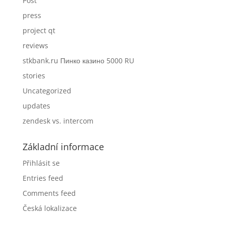
Post
press
project qt
reviews
stkbank.ru Пинко казино 5000 RU
stories
Uncategorized
updates
zendesk vs. intercom
Základní informace
Přihlásit se
Entries feed
Comments feed
Česká lokalizace