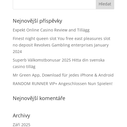
Nejnovější příspěvky
Expekt Online Casino Review and Tillägg
Finest night queen slot You free east pleasures slot
no deposit Revolves Gambling enterprises January
2024
Superb Välkomstbonusar 2025 Hitta din svenska
casino tilläg
Mr Green App, Download für jedes iPhone & Android
RANDOM RUNNER VIP+ Angeschlossen Nun Spielen!
Nejnovější komentáře
Archivy
Září 2025