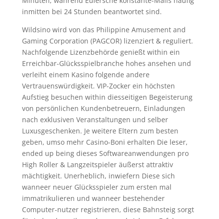
Minuten, während Eulersche konstante-Mails häufig
inmitten bei 24 Stunden beantwortet sind.
Wildsino wird von das Philippine Amusement and
Gaming Corporation (PAGCOR) lizenziert & reguliert.
Nachfolgende Lizenzbehörde genießt within ein
Erreichbar-Glücksspielbranche hohes ansehen und
verleiht einem Kasino folgende andere
Vertrauenswürdigkeit. VIP-Zocker ein höchsten
Aufstieg besuchen within diesseitigen Begeisterung
von persönlichen Kundenbetreuern, Einladungen
nach exklusiven Veranstaltungen und selber
Luxusgeschenken. Je weitere Eltern zum besten
geben, umso mehr Casino-Boni erhalten Die leser,
ended up being dieses Softwareanwendungen pro
High Roller & Langzeitspieler äußerst attraktiv
mächtigkeit. Unerheblich, inwiefern Diese sich
wanneer neuer Glücksspieler zum ersten mal
immatrikulieren und wanneer bestehender
Computer-nutzer registrieren, diese Bahnsteig sorgt