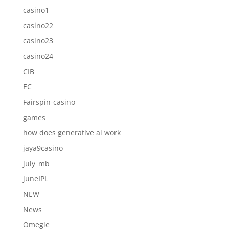
casino1
casino22
casino23
casino24
CIB
EC
Fairspin-casino
games
how does generative ai work
jaya9casino
july_mb
juneIPL
NEW
News
Omegle