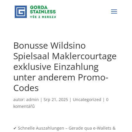
Bonusse Wildsino
Spielsaal Maklercourtage
exklusive Einzahlung
unter anderem Promo-
Codes
autor:
admin
|
Srp 21, 2025
|
Uncategorized
|
0
komentářů
✔ Schnelle Auszahlungen – Gerade qua e-Wallets &