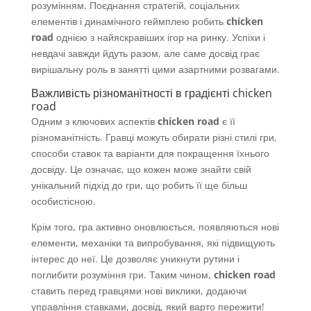
розумінням. Поєднання стратегій, соціальних
елементів і динамічного геймплею робить
chicken
road
однією з найяскравіших ігор на ринку. Успіхи і
невдачі завжди йдуть разом, але саме досвід грає
вирішальну роль в занятті цими азартними розвагами.
Важливість різноманітності в градієнті chicken
road
Одним з ключових аспектів
chicken road
є її
різноманітність. Гравці можуть обирати різні стилі гри,
способи ставок та варіанти для покращення їхнього
досвіду. Це означає, що кожен може знайти свій
унікальний підхід до гри, що робить її ще більш
особистісною.
Крім того, гра активно оновлюється, появляються нові
елементи, механіки та випробування, які підвищують
інтерес до неї. Це дозволяє уникнути рутини і
поглибити розуміння гри. Таким чином,
chicken road
ставить перед гравцями нові виклики, додаючи
управління ставками, досвід, який варто пережити!