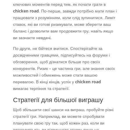
ключових моментів перед тим, як почати грати в
chicken road
. По-перше, завжди потрібно мати план і
працювати з розумінням, коли слід зупинитися. Лиміт
ставок, які ви готові ризикувати, може зберегти ваш
баланс і дозволити вам продовжити гру, навіть якщо
ви зазнаєте невдачі.
По-друге, не бійтеся вчитися. Спостерігайте за
досвідченими гравцями, підписуйтесь на форуми і
обговорення, щоб дізнатися більше про своїх
конкурентів. Ризик – це частина гри, але знання своїх
можливостей і обмежень може стати вашою
перевагою. В кінці кінців, успіх у
chicken road
вимагає терпіння та стратегії.
Стратегії для більшої виграшу
Щоб збільшити свої шанси на виграш, пробуйте різні
стратегії гри. Наприклад, ви можете спробувати
планувати свою гру так, щоб кожен раз, коли ви
проходите піч, ви підвищуєте ставку лише на