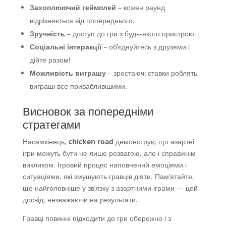
Захоплюючий геймплей
– кожен раунд
відрізняється від попереднього.
Зручність
– доступ до гри з будь-якого пристрою.
Соціальні інтеракції
– об’єднуйтесь з друзями і
дійте разом!
Можливість виграшу
– зростаючі ставки роблять
виграші все привабливішими.
Висновок за попередніми
стратегами
Насамкінець,
chicken road
демонструє, що азартні
ігри можуть бути не лише розвагою, але і справжнім
викликом. Ігровий процес наповнений емоціями і
ситуаціями, які змушують гравців діяти. Пам’ятайте,
що найголовніше у зв’язку з азартними іграми — цей
досвід, незважаючи на результати.
Гравці повинні підходити до гри обережно і з