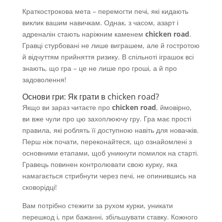
Краткострокова мета – перемогти печі, які кидають
виклик вашим навичкам. Однак, з часом, азарт і
адреналін стають наріжним каменем
chicken road
.
Гравці стурбовані не лише виграшем, але й гостротою
й відчуттям прийняття ризику. В спільноті іграшок всі
знають, що гра – це не лише про гроші, а й про
задоволення!
Основи гри: Як грати в chicken road?
Якщо ви зараз читаєте про
chicken road
, ймовірно,
ви вже чули про цю захоплюючу гру. Гра має прості
правила, які роблять її доступною навіть для новачків.
Перш ніж почати, переконайтеся, що ознайомлені з
основними етапами, щоб уникнути помилок на старті.
Гравець повинен контролювати свою курку, яка
намагається стрибнути через печі, не опинившись на
сковорідці!
Вам потрібно стежити за рухом курки, уникати
перешкод і, при бажанні, збільшувати ставку. Кожного