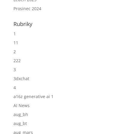
Prosinec 2024
Rubriky
1
11
2
222
3
3dxchat
4
a16z generative ai 1
AI News
aug_bh
aug_bt
aug_mars