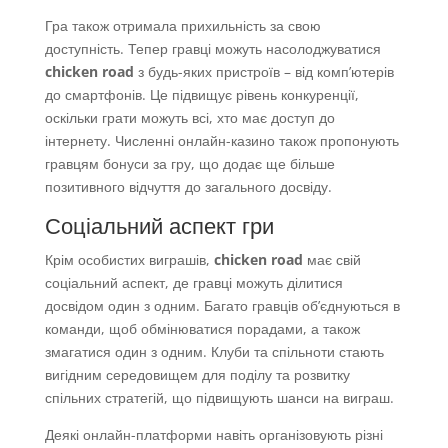
Гра також отримала прихильність за свою
доступність. Тепер гравці можуть насолоджуватися
chicken road
з будь-яких пристроїв – від комп’ютерів
до смартфонів. Це підвищує рівень конкуренції,
оскільки грати можуть всі, хто має доступ до
інтернету. Численні онлайн-казино також пропонують
гравцям бонуси за гру, що додає ще більше
позитивного відчуття до загального досвіду.
Соціальний аспект гри
Крім особистих виграшів,
chicken road
має свій
соціальний аспект, де гравці можуть ділитися
досвідом один з одним. Багато гравців об’єднуються в
команди, щоб обмінюватися порадами, а також
змагатися один з одним. Клуби та спільноти стають
вигідним середовищем для поділу та розвитку
спільних стратегій, що підвищують шанси на виграш.
Деякі онлайн-платформи навіть організовують різні