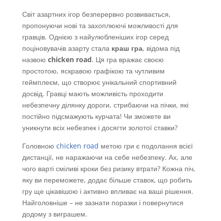
Світ азартних ігор безперервно розвивається,
пропонуючи нові та захоплюючі можливості для
гравців. Однією з найулюбленіших ігор серед
поціновувачів азарту стала
краш гра
, відома під
назвою
chicken road
. Ця гра вражає своєю
простотою, яскравою графікою та чутливим
геймплеєм, що створює унікальний спортивний
досвід. Гравці мають можливість проходити
небезпечну ділянку дороги, стрибаючи на пічки, які
постійно підсмажують курчата! Чи зможете ви
уникнути всіх небезпек і досягти золотої ставки?
Головною
chicken road
метою гри є подолання всієї
дистанції, не наражаючи на себе небезпеку. Ах, але
чого варті сміливі кроки без ризику втрати? Кожна піч,
яку ви переможете, додає більше ставок, що робить
гру ще цікавішою і активно впливає на ваші рішення.
Найголовніше – не зазнати поразки і повернутися
додому з виграшем.