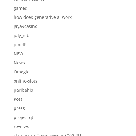
games
how does generative ai work
jaya9casino
july_mb
juneIPL
NEW
News
Omegle
online-slots
paribahis
Post
press
project qt
reviews
stkbank.ru Пинко казино 5000 RU