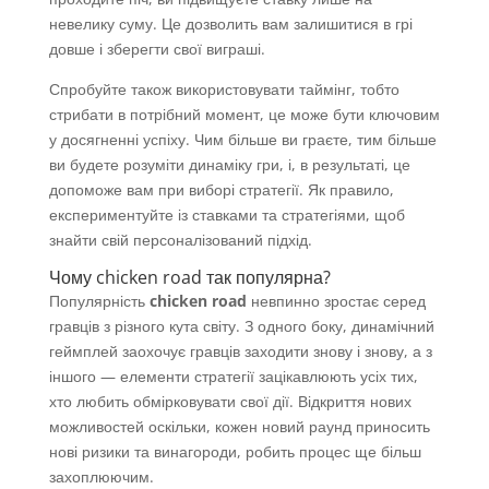
невелику суму. Це дозволить вам залишитися в грі
довше і зберегти свої виграші.
Спробуйте також використовувати таймінг, тобто
стрибати в потрібний момент, це може бути ключовим
у досягненні успіху. Чим більше ви граєте, тим більше
ви будете розуміти динаміку гри, і, в результаті, це
допоможе вам при виборі стратегії. Як правило,
експериментуйте із ставками та стратегіями, щоб
знайти свій персоналізований підхід.
Чому chicken road так популярна?
Популярність
chicken road
невпинно зростає серед
гравців з різного кута світу. З одного боку, динамічний
геймплей заохочує гравців заходити знову і знову, а з
іншого — елементи стратегії зацікавлюють усіх тих,
хто любить обмірковувати свої дії. Відкриття нових
можливостей оскільки, кожен новий раунд приносить
нові ризики та винагороди, робить процес ще більш
захоплюючим.