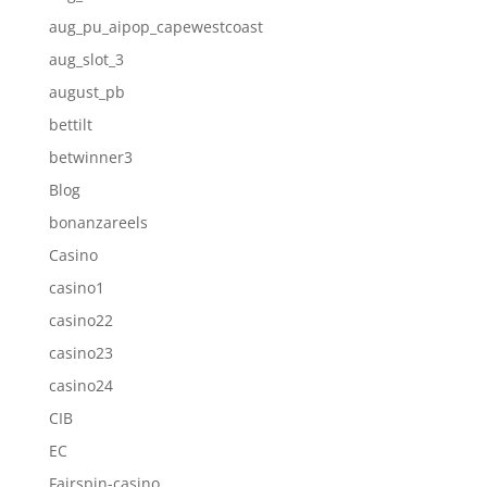
aug_pu_aipop_capewestcoast
aug_slot_3
august_pb
bettilt
betwinner3
Blog
bonanzareels
Casino
casino1
casino22
casino23
casino24
CIB
EC
Fairspin-casino