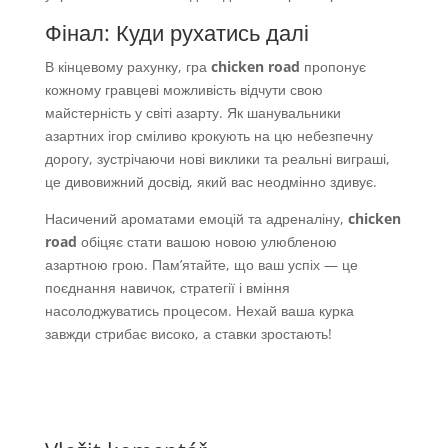
Фінал: Куди рухатись далі
В кінцевому рахунку, гра
chicken road
пропонує
кожному гравцеві можливість відчути свою
майстерність у світі азарту. Як шанувальники
азартних ігор сміливо крокують на цю небезпечну
дорогу, зустрічаючи нові виклики та реальні виграші,
це дивовижний досвід, який вас неодмінно здивує.
Насичений ароматами емоцій та адреналіну,
chicken
road
обіцяє стати вашою новою улюбленою
азартною грою. Пам’ятайте, що ваш успіх — це
поєднання навичок, стратегії і вміння
насолоджуватись процесом. Нехай ваша курка
завжди стрибає високо, а ставки зростають!