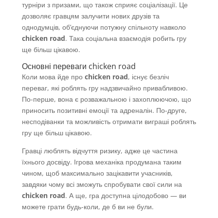
турніри з призами, що також сприяє соціалізації. Це
дозволяє гравцям залучити нових друзів та
однодумців, об’єднуючи потужну спільноту навколо
chicken road
. Така соціальна взаємодія робить гру
ще більш цікавою.
Основні переваги chicken road
Коли мова йде про
chicken road
, існує безліч
переваг, які роблять гру надзвичайно привабливою.
По-перше, вона є розважальною і захоплюючою, що
приносить позитивні емоції та адреналін. По-друге,
несподіванки та можливість отримати виграші роблять
гру ще більш цікавою.
Гравці люблять відчуття ризику, адже це частина
їхнього досвіду. Ігрова механіка продумана таким
чином, щоб максимально зацікавити учасників,
завдяки чому всі зможуть спробувати свої сили на
chicken road
. А ще, гра доступна цілодобово — ви
можете грати будь-коли, де б ви не були.